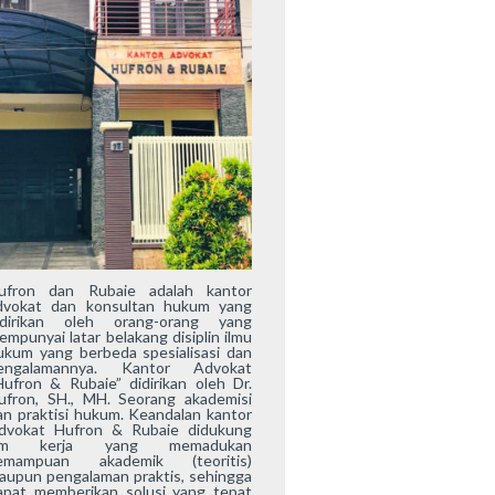
ufron dan Rubaie adalah kantor
dvokat dan konsultan hukum yang
idirikan oleh orang-orang yang
empunyai latar belakang disiplin ilmu
ukum yang berbeda spesialisasi dan
engalamannya. Kantor Advokat
Hufron & Rubaie” didirikan oleh Dr.
ufron, SH., MH. Seorang akademisi
an praktisi hukum. Keandalan kantor
dvokat Hufron & Rubaie didukung
im kerja yang memadukan
emampuan akademik (teoritis)
aupun pengalaman praktis, sehingga
apat memberikan solusi yang tepat