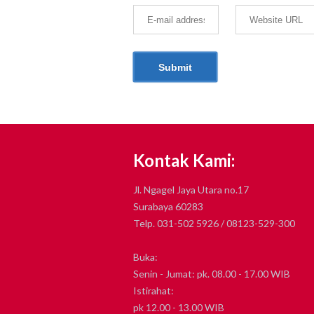
Kontak Kami:
Jl. Ngagel Jaya Utara no.17
Surabaya 60283
Telp. 031-502 5926 / 08123-529-300
Buka:
Senin - Jumat: pk. 08.00 - 17.00 WIB
Istirahat:
pk 12.00 - 13.00 WIB