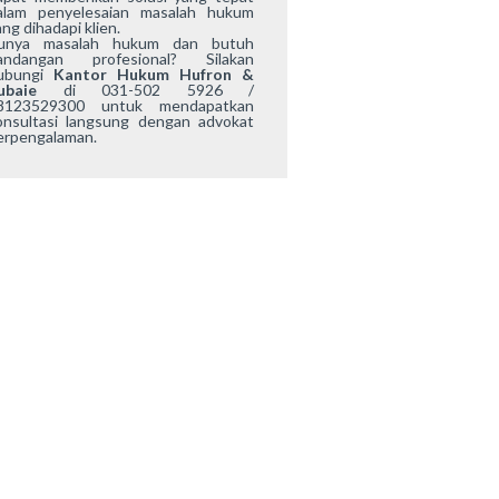
alam penyelesaian masalah hukum
ng dihadapi klien.
unya masalah hukum dan butuh
andangan profesional? Silakan
ubungi
Kantor Hukum Hufron &
ubaie
di 031-502 5926 /
8123529300 untuk mendapatkan
onsultasi langsung dengan advokat
erpengalaman.