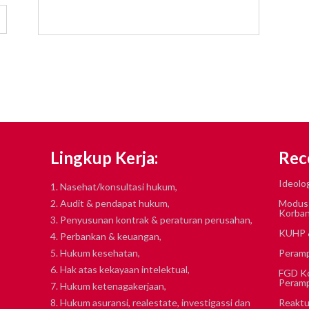
Lingkup Kerja:
Rec
Ideolog
1. Nasehat/konsultasi hukum,
2. Audit & pendapat hukum,
Modus B
Korban
3. Penyusunan kontrak & peraturan perusahan,
KUHP &
4. Perbankan & keuangan,
5. Hukum kesehatan,
Peram
6. Hak atas kekayaan intelektual,
FGD Ko
Peramp
7. Hukum ketenagakerjaan,
8. Hukum asuransi, realestate, investigassi dan
Reaktu