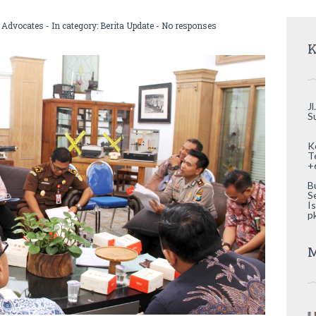
 Advocates
- In category:
Berita Update
-
No responses
K
J
S
K
T
+
B
S
Is
p
M