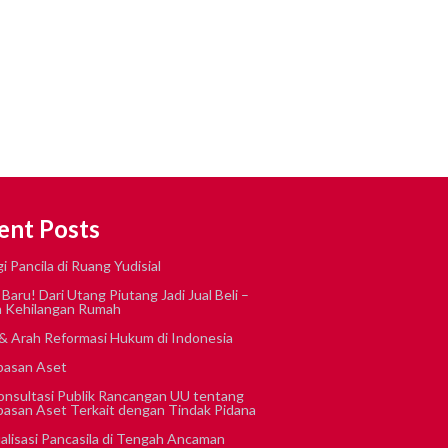
ent Posts
i Pancila di Ruang Yudisial
aru! Dari Utang Piutang Jadi Jual Beli –
 Kehilangan Rumah
 Arah Reformasi Hukum di Indonesia
pasan Aset
nsultasi Publik Rancangan UU tentang
asan Aset Terkait dengan Tindak Pidana
alisasi Pancasila di Tengah Ancaman