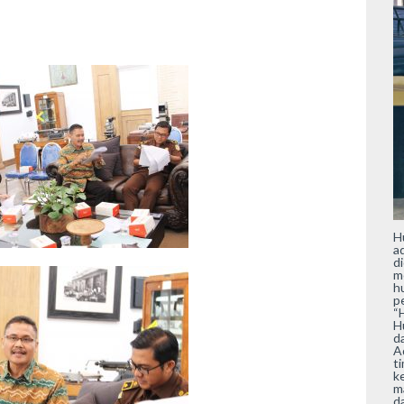
H
a
d
m
h
p
“
H
d
A
t
k
m
d