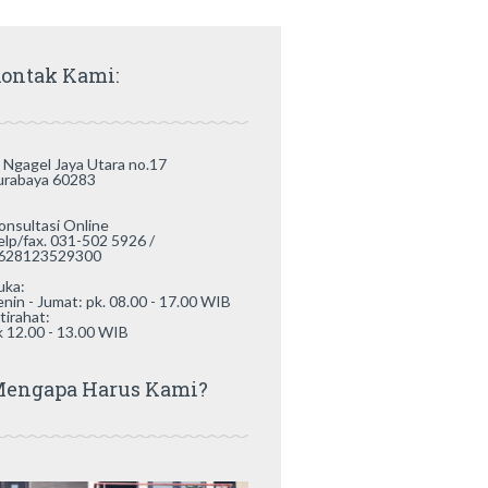
ontak Kami:
l. Ngagel Jaya Utara no.17
urabaya 60283
onsultasi Online
elp/fax. 031-502 5926 /
628123529300
uka:
enin - Jumat: pk. 08.00 - 17.00 WIB
tirahat:
k 12.00 - 13.00 WIB
engapa Harus Kami?