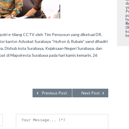
d
ya
P
p
h
R
0
k
olri e-tilang CCTV oleh Tim Penyusun yang diketuai DR.
b
tor kantor Advokat Surabaya “Hufron & Rubaie” yand dihadiri
ya, Dishub kota Surabaya, Kejaksaan Negeri Surabaya, dan
at di Mapolresta Surabaya pada hari kamis kemarin, 26
Previous Post
Next Post