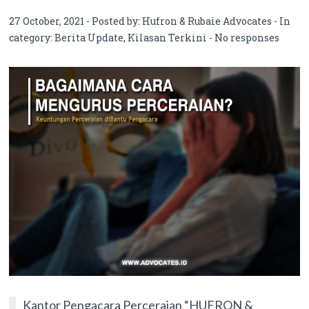
Perceraian?
27 October, 2021 - Posted by:
Hufron & Rubaie Advocates
- In
category:
Berita Update
,
Kilasan Terkini
-
No responses
Kantor Pengacara Perceraian “HUFRON &